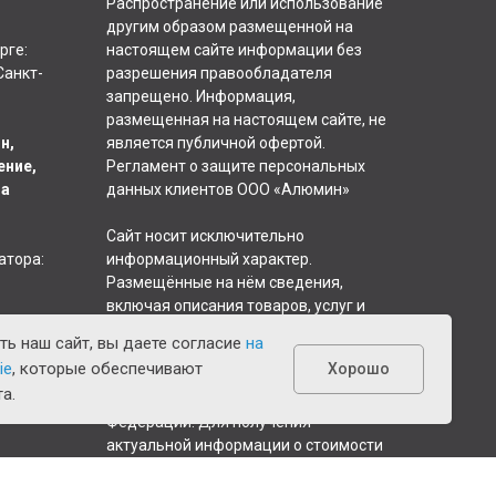
Распространение или использование
другим образом размещенной на
рге:
настоящем сайте информации без
Санкт-
разрешения правообладателя
запрещено. Информация,
размещенная на настоящем сайте, не
н,
является публичной офертой.
ение,
Регламент о защите персональных
на
данных клиентов ООО «Алюмин»
Сайт носит исключительно
атора:
информационный характер.
Размещённые на нём сведения,
включая описания товаров, услуг и
ии и
указанные цены, не являются
ь наш сайт, вы даете согласие
на
публичной офертой, определяемой
ie
, которые обеспечивают
Хорошо
положениями статьи 437
а.
Гражданского кодекса Российской
Федерации. Для получения
актуальной информации о стоимости
и условиях приобретения просим
обращаться к менеджерам компании.