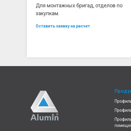
Для монтажных бригад, отделов по
закупкам.
Оставить заявку на расчет
Проду
Профиль
Профиль
Профиль
помеще