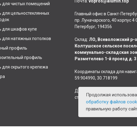
Почта:
vopros@alumin.top
 для чистых помещений
 для цельностеклянных
Главный офис в Санкт-Петербу
одок
пр. Луначарского, 40 корпус 4 
Петербург, 194356
 для шкафов купе
 для натяжных потолков
Склад:
ЛО, Всеволожский р-о
Колтушское сельское посел
чный профиль
коммунально-складская зо
роительный профиль
Разметелево 1-й проезд д. 3
 для скрытого крепежа
Координаты склада для навиг
ра
59.904990, 30.718199
Доставка товара по всей Росс
Продолжая использоват
странам СНГ.
обработку файлов cook
правильную работу сайт