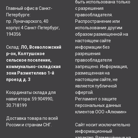
быть использована только
Главный офис в Санкт-
с разрешения
Петербурге:
правообладателя.
пр. Луначарского, 40
Распространение или
корпус 4 Санкт-Петербург,
использование другим
194356
образом размещенной на
настоящем сайте
Склад:
ЛО, Всеволожский
информации без
р-он, Колтушское
разрешения
сельское поселение,
правообладателя
коммунально-складская
запрещено. Информация,
зона Разметелево 1-й
размещенная на
проезд д. 3
настоящем сайте, не
является публичной
Координаты склада для
офертой.
навигатора: 59.904990,
Регламент о защите
30.718199
персональных данных
клиентов ООО «Алюмин»
Доставка товара по всей
России и странам СНГ.
Сайт носит исключительно
информационный
характер. Размещённые на