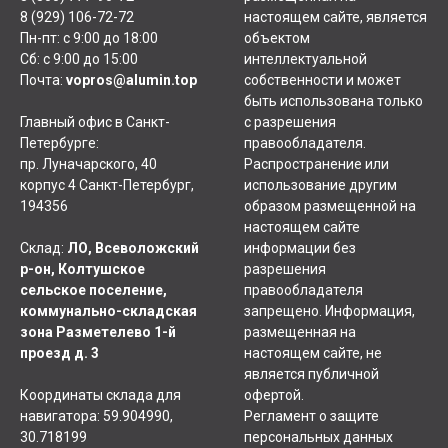
8 (929) 106-72-72
настоящем сайте, является
Пн-пт: с 9:00 до 18:00
объектом
Сб: с 9:00 до 15:00
интеллектуальной
Почта:
vopros@alumin.top
собственности и может
быть использована только
Главный офис в Санкт-
с разрешения
Петербурге:
правообладателя.
пр. Луначарского, 40
Распространение или
корпус 4 Санкт-Петербург,
использование другим
194356
образом размещенной на
настоящем сайте
Склад:
ЛО, Всеволожский
информации без
р-он, Колтушское
разрешения
сельское поселение,
правообладателя
коммунально-складская
запрещено. Информация,
зона Разметелево 1-й
размещенная на
проезд д. 3
настоящем сайте, не
является публичной
Координаты склада для
офертой.
навигатора: 59.904990,
Регламент о защите
30.718199
персональных данных