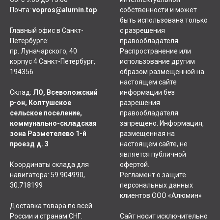
Почта:
vopros@alumin.top
собственности и может
быть использована только
Главный офис в Санкт-
с разрешения
Петербурге:
правообладателя.
пр. Луначарского, 40
Распространение или
корпус 4 Санкт-Петербург,
использование другим
194356
образом размещенной на
настоящем сайте
Склад:
ЛО, Всеволожский
информации без
р-он, Колтушское
разрешения
сельское поселение,
правообладателя
коммунально-складская
запрещено. Информация,
зона Разметелево 1-й
размещенная на
проезд д. 3
настоящем сайте, не
является публичной
Координаты склада для
офертой.
навигатора: 59.904990,
Регламент о защите
30.718199
персональных данных
клиентов ООО «Алюмин»
Доставка товара по всей
России и странам СНГ.
Сайт носит исключительно