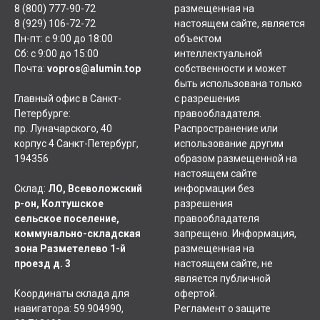
8 (800) 777-90-72
размещенная на
8 (929) 106-72-72
настоящем сайте, является
Пн-пт: с 9:00 до 18:00
объектом
Сб: с 9:00 до 15:00
интеллектуальной
Почта:
vopros@alumin.top
собственности и может
быть использована только
Главный офис в Санкт-
с разрешения
Петербурге:
правообладателя.
пр. Луначарского, 40
Распространение или
корпус 4 Санкт-Петербург,
использование другим
194356
образом размещенной на
настоящем сайте
Склад:
ЛО, Всеволожский
информации без
р-он, Колтушское
разрешения
сельское поселение,
правообладателя
коммунально-складская
запрещено. Информация,
зона Разметелево 1-й
размещенная на
проезд д. 3
настоящем сайте, не
является публичной
Координаты склада для
офертой.
навигатора: 59.904990,
Регламент о защите