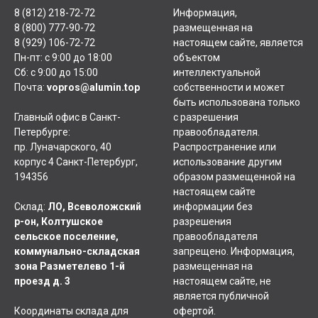
8 (812) 218-72-72
Информация,
8 (800) 777-90-72
размещенная на
8 (929) 106-72-72
настоящем сайте, является
Пн-пт: с 9:00 до 18:00
объектом
Сб: с 9:00 до 15:00
интеллектуальной
Почта:
vopros@alumin.top
собственности и может
быть использована только
Главный офис в Санкт-
с разрешения
Петербурге:
правообладателя.
пр. Луначарского, 40
Распространение или
корпус 4 Санкт-Петербург,
использование другим
194356
образом размещенной на
настоящем сайте
Склад:
ЛО, Всеволожский
информации без
р-он, Колтушское
разрешения
сельское поселение,
правообладателя
коммунально-складская
запрещено. Информация,
зона Разметелево 1-й
размещенная на
проезд д. 3
настоящем сайте, не
является публичной
Координаты склада для
офертой.