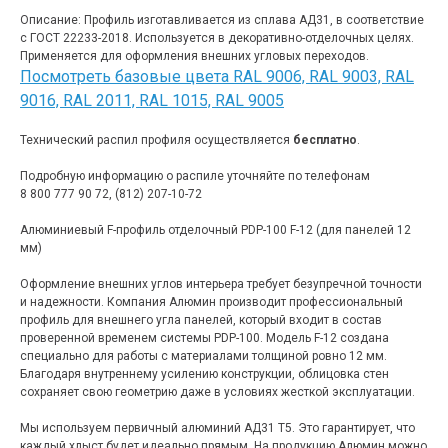
Описание: Профиль изготавливается из сплава АД31, в соответствие
с ГОСТ 22233-2018. Используется в декоративно-отделочных целях.
Применяется для оформления внешних угловых переходов.
Посмотреть базовые цвета RAL 9006, RAL 9003, RAL
9016, RAL 2011, RAL 1015, RAL 9005
Технический распил профиля осуществляется
бесплатно
.
Подробную информацию о распиле уточняйте по телефонам
8 800 777 90 72, (812) 207-10-72
Алюминиевый F-профиль отделочный PDP-100 F-12 (для панелей 12
мм)
Оформление внешних углов интерьера требует безупречной точности
и надежности. Компания Алюмин производит профессиональный
профиль для внешнего угла панелей, который входит в состав
проверенной временем системы PDP-100. Модель F-12 создана
специально для работы с материалами толщиной ровно 12 мм.
Благодаря внутреннему усилению конструкции, облицовка стен
сохраняет свою геометрию даже в условиях жесткой эксплуатации.
Мы используем первичный алюминий АД31 Т5. Это гарантирует, что
каждый хлыст будет идеально прямым. На продукцию Алюмин можно