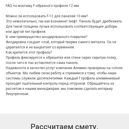
FAQ по монтажу F-образного профиля 12 мм
Можно ли использовать F-12 для панелей 10 мм?
Это нежелательно, так как возникнет люфт. Панель будет дребезжать.
Для такой толщины лучше использовать соответствующие доборы
или другой тип профиля.
В чем преимущество анодированного покрытия?
Анодировка создает слой, который тверже самого металла. Он не
царапается и не выцветает со временем.
Как крепится этот профиль?
Профиль фиксируется к обрешетке или стене через скрытую полку,
после чего в паз вставляется сама панель.
Надежность и качество услуг компании Алюмин проверены на сотнях
объектов. Мы любим свою работу и стремимся к тому, чтобы наши
системы служили десятилетиями. Каждый f профиль алюминиевый
проходит тщательный контроль перед отгрузкой. Обращайтесь за
расчетом к нашим менеджерам: мы поможем сделать интерьер
безупречным.
Рассчитаем смету.