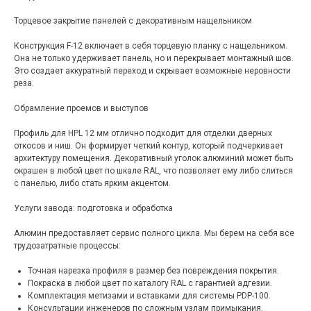
Торцевое закрытие панелей с декоративным нащельником
Конструкция F-12 включает в себя торцевую планку с нащельником.
Она не только удерживает панель, но и перекрывает монтажный шов.
Это создает аккуратный переход и скрывает возможные неровности
реза.
Обрамление проемов и выступов
Профиль для HPL 12 мм отлично подходит для отделки дверных
откосов и ниш. Он формирует четкий контур, который подчеркивает
архитектуру помещения. Декоративный уголок алюминий может быть
окрашен в любой цвет по шкале RAL, что позволяет ему либо слиться
с панелью, либо стать ярким акцентом.
Услуги завода: подготовка и обработка
Алюмин предоставляет сервис полного цикла. Мы берем на себя все
трудозатратные процессы:
Точная нарезка профиля в размер без повреждения покрытия.
Покраска в любой цвет по каталогу RAL с гарантией адгезии.
Комплектация метизами и вставками для системы PDP-100.
Консультации инженеров по сложным узлам примыкания.