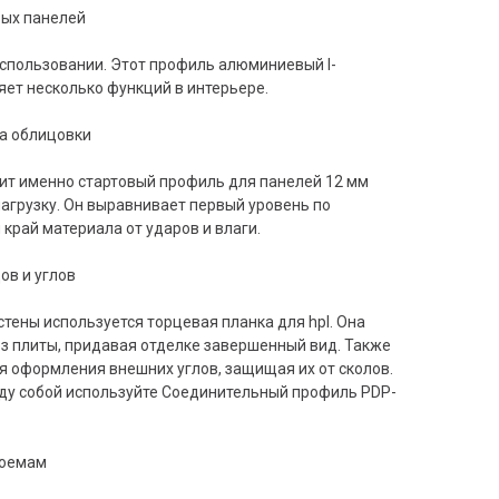
вых панелей
использовании. Этот профиль алюминиевый l-
ет несколько функций в интерьере.
а облицовки
ит именно стартовый профиль для панелей 12 мм
агрузку. Он выравнивает первый уровень по
край материала от ударов и влаги.
ов и углов
тены используется торцевая планка для hpl. Она
з плиты, придавая отделке завершенный вид. Также
я оформления внешних углов, защищая их от сколов.
ду собой используйте Соединительный профиль PDP-
роемам