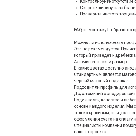
Контролируйте отсутствие
Сверьте ширину паза (пане
Проверьте чистоту торцевы
FAQ по монтажу L-образного 
Можно ли использовать проф
Это не рекомендуется. При ис
который приведет к дребезжа
Алюмин есть свой размер.
В каких цветах доступно ано
Стандартным является матовое
черный матовый под заказ.
Подходит ли профиль для исп
Да, алюминий с анодировкой н
Надежность, качество и любов
основе каждого изделия. Мы 
только красивым, но и долгов
оформления счета на оплату н
Специалисты компании помог
вашего проекта.