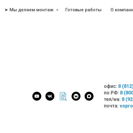
➤ Мы делаем монтаж
Готовые работы
О компан
офис:
8 (812
по РФ:
8 (80
тел/wa:
8 (9
почта:
vopro