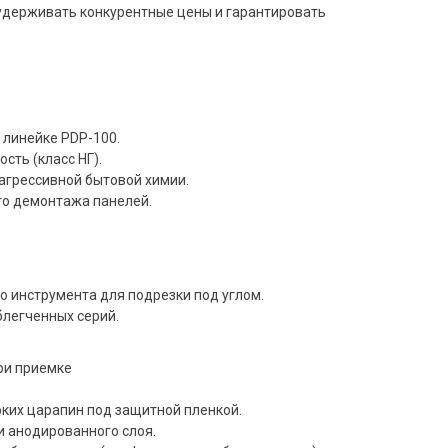
удерживать конкурентные цены и гарантировать
 линейке PDP-100.
сть (класс НГ).
 агрессивной бытовой химии.
о демонтажа панелей.
 инструмента для подрезки под углом.
блегченных серий.
ри приемке
оких царапин под защитной пленкой.
и анодированного слоя.