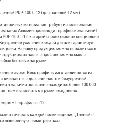
2
очный PDP-100 L-12 (для панелей 12 мм)
отделочных материалов требует использования
Компания Алюмин производит профессиональный l
PDP-100 L-12, который спроектирован специально
 Внутреннее усиление каждой детали гарантирует
блицовки. На нашу продукцию можно положиться в
онструкциям из нашего профиля можно смело
любые бытовые нагрузки.
венное сырье. Весь профиль изготавливается из
еспечивает его долговечность и безупречный
нии в наличии постоянно находится более 100 000
ляет нам выполнять отгрузки ежедневно.
 чертеж L-профиля L-12
важна точность каждой полки изделия. Данный г-
го выверенную геометрию паза.