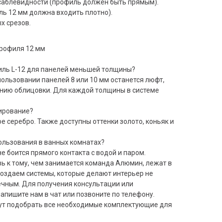
 саблевидности (профиль должен быть прямым).
ль 12 мм должна входить плотно).
х срезов.
профиля 12 мм
иль L-12 для панелей меньшей толщины?
пользовании панелей 8 или 10 мм останется люфт,
нию облицовки. Для каждой толщины в системе
дирование?
 серебро. Также доступны оттенки золото, коньяк и
ользования в ванных комнатах?
е боится прямого контакта с водой и паром.
ь к тому, чем занимается команда Алюмин, лежат в
создаем системы, которые делают интерьер не
ечным. Для получения консультации или
апишите нам в чат или позвоните по телефону.
ут подобрать все необходимые комплектующие для