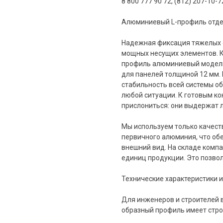
8 800 777 90 72, (812) 207-10-7
Алюминиевый L-профиль отдел
Надежная фиксация тяжелых 
мощных несущих элементов. 
профиль алюминиевый модели 
для панелей толщиной 12 мм.
стабильность всей системы о
любой ситуации. К готовым к
прислониться: они выдержат 
Мы используем только качест
первичного алюминия, что об
внешний вид. На складе компа
единиц продукции. Это позво
Технические характеристики и
Для инженеров и строителей 
образный профиль имеет стро