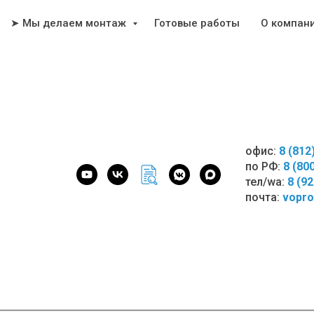
➤ Мы делаем монтаж
Готовые работы
О компан
офис:
8 (812
по РФ:
8 (80
тел/wa:
8 (9
почта:
vopro