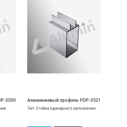
P-3530
Алюминиевый профиль PDP-3521
ния
Тип: Стойка одинарного заполнения
Покраска алюминиевого профиля по
палитре RAL