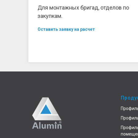
Для монтажных бригад, отделов по
закупкам.
Оставить заявку на расчет
Проду
Профиль
Профиль
Профиль
помеще