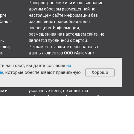
Распространение или использование
другим образом размещенной на
рге:
настоящем сайте информации без
Санкт-
разрешения правообладателя
запрещено. Информация,
размещенная на настоящем сайте, не
н,
является публичной офертой.
ение,
Регламент о защите персональных
на
данных клиентов ООО «Алюмин»
ь наш сайт, вы даете согласие
на
Сайт носит исключительно
атора:
информационный характер.
ie
, которые обеспечивают правильную
Хорошо
Размещённые на нём сведения,
включая описания товаров, услуг и
ии и
указанные цены, не являются
публичной офертой, определяемой
положениями статьи 437
Гражданского кодекса Российской
Федерации. Для получения
актуальной информации о стоимости
и условиях приобретения просим