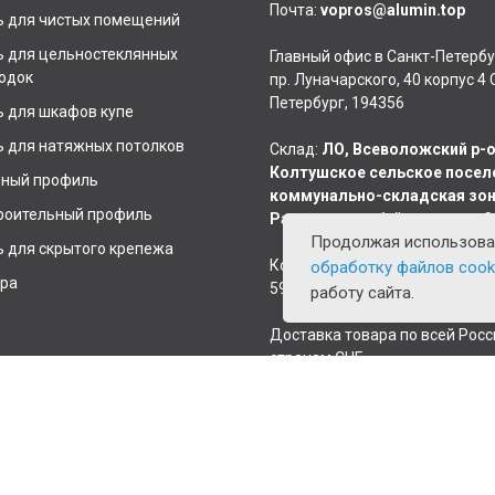
Почта:
vopros@alumin.top
 для чистых помещений
 для цельностеклянных
Главный офис в Санкт-Петербу
одок
пр. Луначарского, 40 корпус 4 
Петербург, 194356
 для шкафов купе
 для натяжных потолков
Склад:
ЛО, Всеволожский р-о
Колтушское сельское посел
чный профиль
коммунально-складская зо
роительный профиль
Разметелево 1-й проезд д. 3
Продолжая использоват
 для скрытого крепежа
Координаты склада для навиг
обработку файлов cook
ра
59.904990, 30.718199
работу сайта.
Доставка товара по всей Росс
странам СНГ.