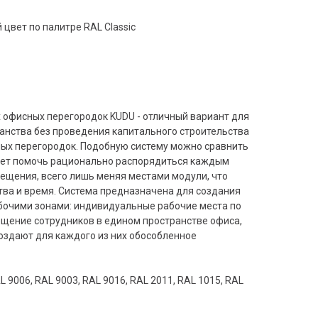
 цвет по палитре RAL Classic
 офисных перегородок KUDU - отличный вариант для
анства без проведения капитального строительства
ных перегородок. Подобную систему можно сравнить
жет помочь рационально распорядиться каждым
щения, всего лишь меняя местами модули, что
тва и время. Система предназначена для создания
бочими зонами: индивидуальные рабочие места по
ещение сотрудников в едином пространстве офиса,
оздают для каждого из них обособленное
9006, RAL 9003, RAL 9016, RAL 2011, RAL 1015, RAL