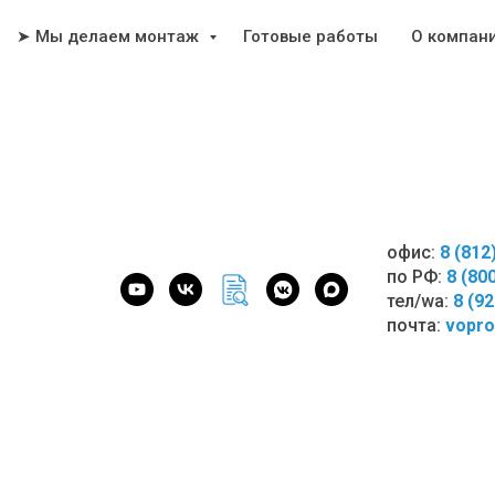
➤ Мы делаем монтаж
Готовые работы
О компан
офис:
8 (812
по РФ:
8 (80
тел/wa:
8 (9
почта:
vopro