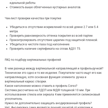
идеальной работы.
Стоимость выше облегченных кустарных аналогов.
Чек-лист проверки качества при покупке
Убедиться в отсутствии искривлений по всей длине 2.7 или 5.4
метра.
Проверить равномерность оттенка покрытия во всей партии.
Проконтролировать отсутствие царапин под защитной пленкой.
Убедиться в чистоте паза под наполнение.
Проверить наличие сертификата на сплав АД31 Т5.
FAQ по подбору вертикальных профилей
В чем разница между вертикальной направляющей и профиль-ручкой?
Технически это одно и то же изделие. Покупатели часто ищут его как
направляющую, хотя основная функция элемента: ручка и
вертикальный каркас створки.
Какое наполнение можно ставить в профиль Corso?
Система рассчитана на ЛДСП или МДФ толщиной 10 мм. При
использовании стекла или зеркала 4 мм применяется силиконовый
уплотнитель.
Нужно ли дополнительно защищать анодированный профиль?
Нет. Анодировка сама является лучшей защитой от коррозии и