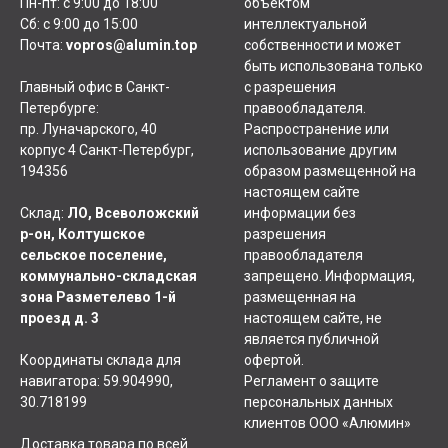
Пн-пт: с 9:00 до 18:00
объектом
Сб: с 9:00 до 15:00
интеллектуальной
Почта:
vopros@alumin.top
собственности и может
быть использована только
Главный офис в Санкт-
с разрешения
Петербурге:
правообладателя.
пр. Луначарского, 40
Распространение или
корпус 4 Санкт-Петербург,
использование другим
194356
образом размещенной на
настоящем сайте
Склад:
ЛО, Всеволожский
информации без
р-он, Колтушское
разрешения
сельское поселение,
правообладателя
коммунально-складская
запрещено. Информация,
зона Разметелево 1-й
размещенная на
проезд д. 3
настоящем сайте, не
является публичной
Координаты склада для
офертой.
навигатора: 59.904990,
Регламент о защите
30.718199
персональных данных
клиентов ООО «Алюмин»
Доставка товара по всей