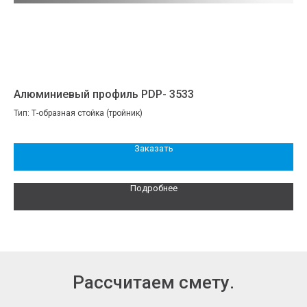
Алюминиевый профиль PDP- 3533
Ал
Тип: Т-образная стойка (тройник)
Ти
Заказать
Подробнее
Рассчитаем смету.