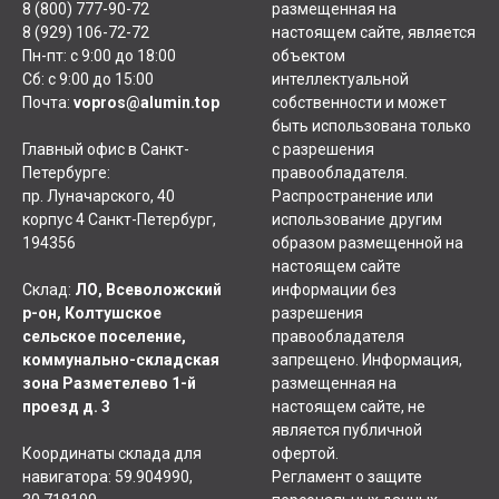
8 (800) 777-90-72
размещенная на
8 (929) 106-72-72
настоящем сайте, является
Пн-пт: с 9:00 до 18:00
объектом
Сб: с 9:00 до 15:00
интеллектуальной
Почта:
vopros@alumin.top
собственности и может
быть использована только
Главный офис в Санкт-
с разрешения
Петербурге:
правообладателя.
пр. Луначарского, 40
Распространение или
корпус 4 Санкт-Петербург,
использование другим
194356
образом размещенной на
настоящем сайте
Склад:
ЛО, Всеволожский
информации без
р-он, Колтушское
разрешения
сельское поселение,
правообладателя
коммунально-складская
запрещено. Информация,
зона Разметелево 1-й
размещенная на
проезд д. 3
настоящем сайте, не
является публичной
Координаты склада для
офертой.
навигатора: 59.904990,
Регламент о защите