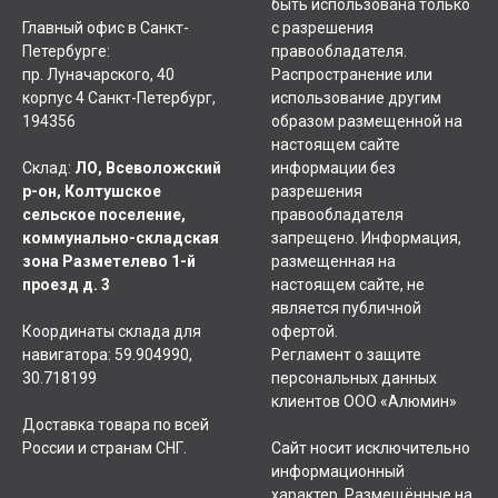
быть использована только
Главный офис в Санкт-
с разрешения
Петербурге:
правообладателя.
пр. Луначарского, 40
Распространение или
корпус 4 Санкт-Петербург,
использование другим
194356
образом размещенной на
настоящем сайте
Склад:
ЛО, Всеволожский
информации без
р-он, Колтушское
разрешения
сельское поселение,
правообладателя
коммунально-складская
запрещено. Информация,
зона Разметелево 1-й
размещенная на
проезд д. 3
настоящем сайте, не
является публичной
Координаты склада для
офертой.
навигатора: 59.904990,
Регламент о защите
30.718199
персональных данных
клиентов ООО «Алюмин»
Доставка товара по всей
России и странам СНГ.
Сайт носит исключительно
информационный
характер. Размещённые на