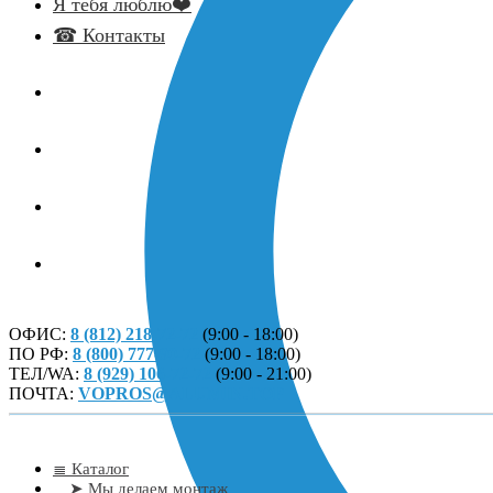
Я тебя люблю❤️
☎ Контакты
ОФИС:
8 (812) 218-72-72
(9:00 - 18:00)
ПО РФ:
8 (800) 777-90-72
(9:00 - 18:00)
ТЕЛ/WA:
8 (929) 106-72-72
(9:00 - 21:00)
ПОЧТА:
VOPROS@ALUMIN.TOP
≣ Каталог
➤ Мы делаем монтаж