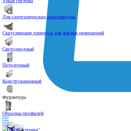
Узкая система
Для сантехнических перегородок
Скругляющие плинтуса для чистых помещений
Светодиодный
Потолочный
Конструкционный
Фурнитура
Образцы профилей