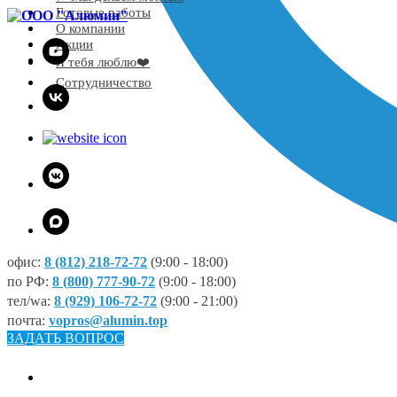
Готовые работы
О компании
Акции
Я тебя люблю❤️
Сотрудничество
офис:
8 (812) 218-72-72
(9:00 - 18:00)
по РФ:
8 (800) 777-90-72
(9:00 - 18:00)
тел/wa:
8 (929) 106-72-72
(9:00 - 21:00)
почта:
vopros@alumin.top
ЗАДАТЬ ВОПРОС