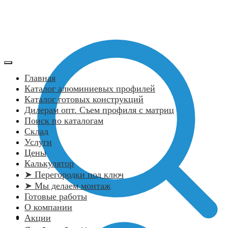
Главная
Каталог алюминиевых профилей
Каталог готовых конструкций
Дилерам опт. Съем профиля с матриц
Поиск по каталогам
Склад
Услуги
Цены
Калькулятор
➤ Перегородки под ключ
➤ Мы делаем монтаж
Готовые работы
О компании
Акции