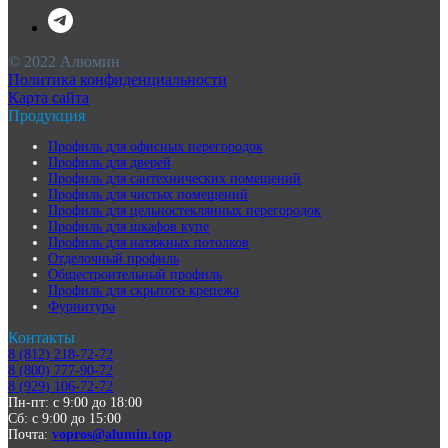
© 2022 Алюмин
Политика конфиденциальности
Карта сайта
Продукция
Профиль для офисных перегородок
Профиль для дверей
Профиль для сантехнических помещений
Профиль для чистых помещений
Профиль для цельностеклянных перегородок
Профиль для шкафов купе
Профиль для натяжных потолков
Отделочный профиль
Общестроительный профиль
Профиль для скрытого крепежа
Фурнитура
Контакты
8 (812) 218-72-72
8 (800) 777-90-72
8 (929) 106-72-72
Пн-пт: с 9:00 до 18:00
Сб: с 9:00 до 15:00
Почта:
vopros@alumin.top